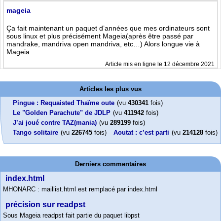
mageia
Ça fait maintenant un paquet d’années que mes ordinateurs sont
sous linux et plus précisément Mageia(après être passé par
mandrake, mandriva open mandriva, etc…) Alors longue vie à
Mageia
Article mis en ligne le 12 décembre 2021
Articles les plus vus
Pingue : Requaisted Thaïme oute
(vu
430341
fois)
Le "Golden Parachute" de JDLP
(vu
411942
fois)
J’ai joué contre TAZ(mania)
(vu
289199
fois)
Tango solitaire
(vu
226745
fois)
Aoutat : c’est parti
(vu
214128
fois)
Derniers commentaires
index.html
MHONARC : maillist.html est remplacé par index.html
précision sur readpst
Sous Mageia readpst fait partie du paquet libpst