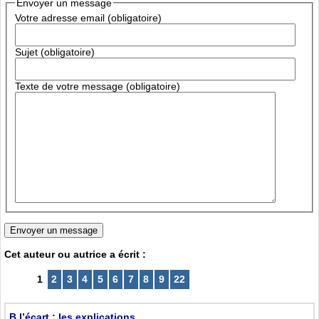
Envoyer un message
Votre adresse email (obligatoire)
Sujet (obligatoire)
Texte de votre message (obligatoire)
Cet auteur ou autrice a écrit :
1
2
3
4
5
6
7
8
9
22
B l’écart : les explications