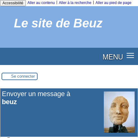
|
|
Aller au contenu
Aller à la recherche
Aller au pied de page
Accessibilité
Le site de Beuz
MENU
Se connecter
Envoyer un message à
beuz