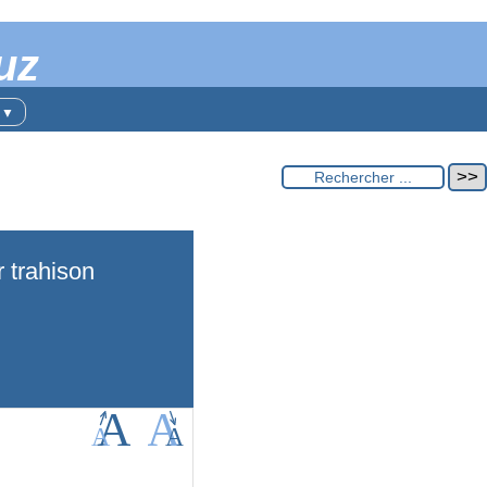
uz
t
▼
r trahison