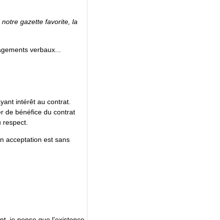
notre gazette favorite, la
gagements verbaux...
yant intérêt au contrat.
er de bénéfice du contrat
u respect.
n acceptation est sans
t, je pense que l’existence