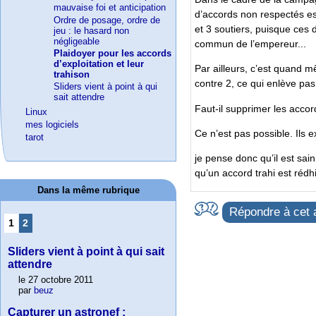
mauvaise foi et anticipation
d’accords non respectés est 
Ordre de posage, ordre de
et 3 soutiers, puisque ces
jeu : le hasard non
négligeable
commun de l’empereur...
Plaidoyer pour les accords
d’exploitation et leur
Par ailleurs, c’est quand m
trahison
contre 2, ce qui enlève pas
Sliders vient à point à qui
sait attendre
Faut-il supprimer les accor
Linux
mes logiciels
Ce n’est pas possible. Ils 
tarot
je pense donc qu’il est sai
qu’un accord trahi est rédhi
Dans la même rubrique
Répondre à cet a
1
2
Sliders vient à point à qui sait
attendre
le 27 octobre 2011
par
beuz
Capturer un astronef :