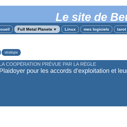
Le site de Be
cueil
Full Metal Planete
Linux
mes logiciels
taro
▼
stratégie
LA COOPÉRATION PRÉVUE PAR LA RÈGLE
Plaidoyer pour les accords d’exploitation et leu