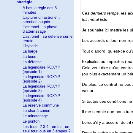
stratégie
A bas la règle des 3
minutes !
Ces derniers temps, les acc
Capturer un astronef :
full métal liste.
attention au prix !
L’astronef : la phase
Je souhaite ici mettre les 
d’atterrissage
L’astronef : sa défense sur le
Les accords et leur non-re
terrain
L’hybride
Tout d’abord, qu’est-ce qu
La barge
La boue
Explicites ou implicites (ma
La défense
La légendaire ROXYP
Cela veut dire qu’un contra
(épisode 1)
(ou plus exactement un béné
La légendaire ROXYP
(épisode 2)
De plus, ce contrat ne peu
La légendaire ROXYP
valeur.
(épisode 3)
La légendaire ROXYP
(épisode 4)
Si toutes ces conditions n
La réserve commune
Le char à canon
Il me semble que nous tueri
Le mineraitage
Le ponton
Lorsqu’il y a accord, doit-
Les tours 2 3 4 : en fait, un
seul tour joué en 3 étapes ?
Dans le cadre de la campag