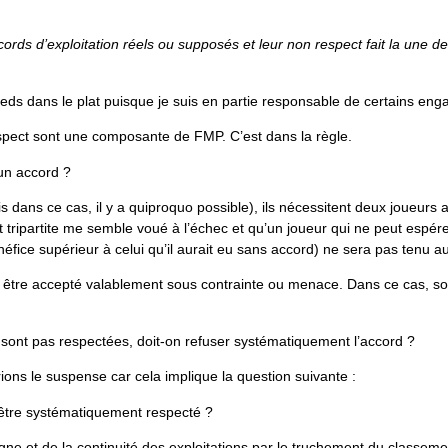
ords d’exploitation réels ou supposés et leur non respect fait la une de 
pieds dans le plat puisque je suis en partie responsable de certains en
spect sont une composante de FMP. C’est dans la règle.
’un accord ?
is dans ce cas, il y a quiproquo possible), ils nécessitent deux joueurs a
t tripartite me semble voué à l’échec et qu’un joueur qui ne peut espér
fice supérieur à celui qu’il aurait eu sans accord) ne sera pas tenu a
t être accepté valablement sous contrainte ou menace. Dans ce cas, so
e sont pas respectées, doit-on refuser systématiquement l’accord ?
ons le suspense car cela implique la question suivante :
il être systématiquement respecté ?
ne et de la continuité des exploitations par le truchement du classemen