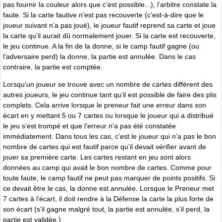
pas fournir la couleur alors que c’est possible...), l’arbitre constate la
faute. Si la carte fautive n’est pas recouverte (c’est-à-dire que le
joueur suivant n’a pas joué), le joueur fautif reprend sa carte et joue
la carte qu’il aurait dû normalement jouer. Si la carte est recouverte,
le jeu continue. A la fin de la donne, si le camp fautif gagne (ou
l’adversaire perd) la donne, la partie est annulée. Dans le cas
contraire, la partie est comptée.
Lorsqu’un joueur se trouve avec un nombre de cartes différent des
autres joueurs, le jeu continue tant qu’il est possible de faire des plis
complets. Cela arrive lorsque le preneur fait une erreur dans son
écart en y mettant 5 ou 7 cartes ou lorsque le joueur qui a distribué
le jeu s’est trompé et que l’erreur n’a pas été constatée
immédiatement. Dans tous les cas, c’est le joueur qui n’a pas le bon
nombre de cartes qui est fautif parce qu’il devait vérifier avant de
jouer sa première carte. Les cartes restant en jeu sont alors
données au camp qui avait le bon nombre de cartes. Comme pour
toute faute, le camp fautif ne peut pas marquer de points positifs. Si
ce devait être le cas, la donne est annulée. Lorsque le Preneur met
7 cartes à l’écart, il doit rendre à la Défense la carte la plus forte de
son écart (s’il gagne malgré tout, la partie est annulée, s’il perd, la
partie est validée.)