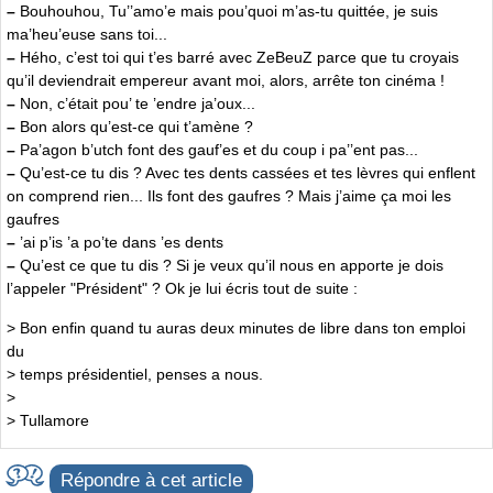
–
Bouhouhou, Tu’’amo’e mais pou’quoi m’as-tu quittée, je suis
ma’heu’euse sans toi...
–
Hého, c’est toi qui t’es barré avec ZeBeuZ parce que tu croyais
qu’il deviendrait empereur avant moi, alors, arrête ton cinéma !
–
Non, c’était pou’ te ’endre ja’oux...
–
Bon alors qu’est-ce qui t’amène ?
–
Pa’agon b’utch font des gauf’es et du coup i pa’’ent pas...
–
Qu’est-ce tu dis ? Avec tes dents cassées et tes lèvres qui enflent
on comprend rien... Ils font des gaufres ? Mais j’aime ça moi les
gaufres
–
’ai p’is ’a po’te dans ’es dents
–
Qu’est ce que tu dis ? Si je veux qu’il nous en apporte je dois
l’appeler "Président" ? Ok je lui écris tout de suite :
> Bon enfin quand tu auras deux minutes de libre dans ton emploi
du
> temps présidentiel, penses a nous.
>
> Tullamore
Répondre à cet article