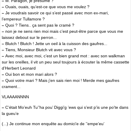
–
M. Paragon, je présume ?
–
Ouais, ouais, qu’est-ce que vous me voulez ?
–
Je voudrais savoir ce qui s’est passé avec mon ex-mari,
l’empereur Tullamore ?
–
Quoi ? Tiens.. ça sent pas le cramé ?
–
non je ne sens rien moi mais c’est peut-être parce que vous me
laissez debout sur le perron...
–
Blutch ! Blutch ! Jette un oeil à la cuisson des gaufres...
–
Tiens, Monsieur Blutch vit avec vous ?
–
Avec moi, avec moi, c’est un bien grand mot : avec son walkman
sur les oreilles, il vit un peu seul toujours à écouter la même cassette
d’Herbert Leonard
–
Oui bon et mon mari alors ?
–
Quoi votre mari ? Mais j’en sais rien moi ! Merde mes gaufres
crament...
VLAAAANNNN
–
C’était Mo’euh Tu’’ha pou’ Diggi’g ’ews qui s’est p’is une po’te dans
la gueu’e
(...) Je continue mon enquête au domici’e de ’’empe’eu’