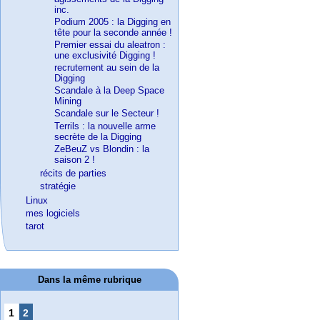
inc.
Podium 2005 : la Digging en
tête pour la seconde année !
Premier essai du aleatron :
une exclusivité Digging !
recrutement au sein de la
Digging
Scandale à la Deep Space
Mining
Scandale sur le Secteur !
Terrils : la nouvelle arme
secrète de la Digging
ZeBeuZ vs Blondin : la
saison 2 !
récits de parties
stratégie
Linux
mes logiciels
tarot
Dans la même rubrique
1
2