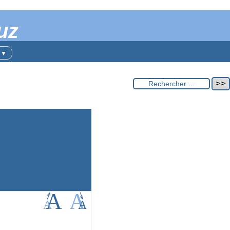
uz
t
▼