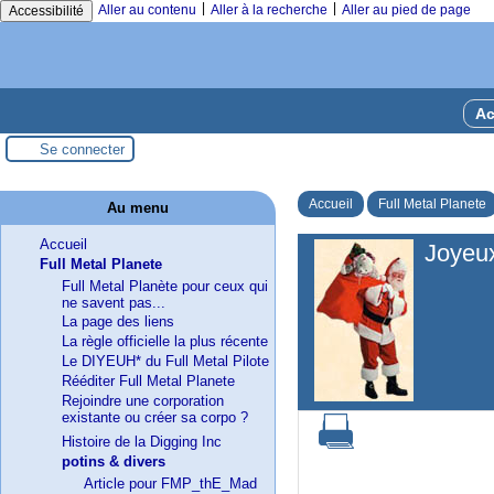
|
|
Aller au contenu
Aller à la recherche
Aller au pied de page
Accessibilité
Ac
Se connecter
Accueil
Full Metal Planete
Au menu
Accueil
Joyeu
Full Metal Planete
Full Metal Planète pour ceux qui
ne savent pas...
La page des liens
La règle officielle la plus récente
Le DIYEUH* du Full Metal Pilote
Rééditer Full Metal Planete
Rejoindre une corporation
existante ou créer sa corpo ?
Histoire de la Digging Inc
potins & divers
Article pour FMP_thE_Mad