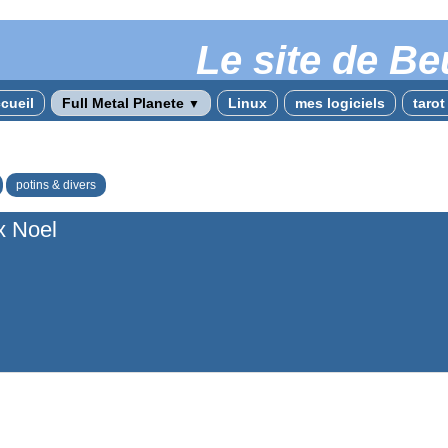
Le site de Be
cueil
Full Metal Planete
Linux
mes logiciels
taro
▼
potins & divers
x Noel