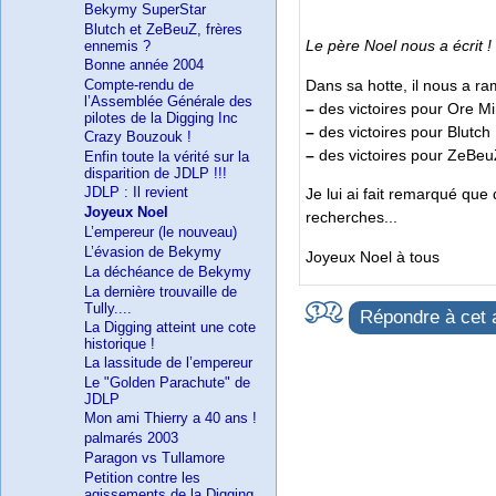
Bekymy SuperStar
Blutch et ZeBeuZ, frères
Le père Noel nous a écrit 
ennemis ?
Bonne année 2004
Dans sa hotte, il nous a ra
Compte-rendu de
l’Assemblée Générale des
–
des victoires pour Ore M
pilotes de la Digging Inc
–
des victoires pour Blutch
Crazy Bouzouk !
–
des victoires pour ZeBe
Enfin toute la vérité sur la
disparition de JDLP !!!
JDLP : Il revient
Je lui ai fait remarqué que 
Joyeux Noel
recherches...
L’empereur (le nouveau)
L’évasion de Bekymy
Joyeux Noel à tous
La déchéance de Bekymy
La dernière trouvaille de
Tully....
Répondre à cet a
La Digging atteint une cote
historique !
La lassitude de l’empereur
Le "Golden Parachute" de
JDLP
Mon ami Thierry a 40 ans !
palmarés 2003
Paragon vs Tullamore
Petition contre les
agissements de la Digging