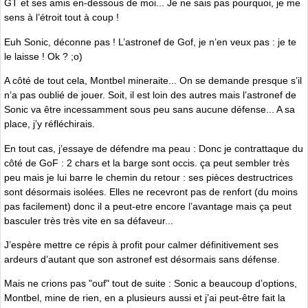
GT et ses amis en-dessous de moi... Je ne sais pas pourquoi, je me
sens à l’étroit tout à coup !
Euh Sonic, déconne pas ! L’astronef de Gof, je n’en veux pas : je te
le laisse ! Ok ? ;o)
A côté de tout cela, Montbel mineraite... On se demande presque s’il
n’a pas oublié de jouer. Soit, il est loin des autres mais l’astronef de
Sonic va être incessamment sous peu sans aucune défense... A sa
place, j’y réfléchirais.
En tout cas, j’essaye de défendre ma peau : Donc je contrattaque du
côté de GoF : 2 chars et la barge sont occis. ça peut sembler très
peu mais je lui barre le chemin du retour : ses pièces destructrices
sont désormais isolées. Elles ne recevront pas de renfort (du moins
pas facilement) donc il a peut-etre encore l’avantage mais ça peut
basculer très très vite en sa défaveur...
J’espère mettre ce répis à profit pour calmer définitivement ses
ardeurs d’autant que son astronef est désormais sans défense.
Mais ne crions pas "ouf" tout de suite : Sonic a beaucoup d’options,
Montbel, mine de rien, en a plusieurs aussi et j’ai peut-être fait la