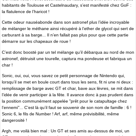
habitants de Toulouse et Castelnaudary, s’est manifesté chez GoF :
la flatulence de l’haricot !
Cette odeur nauséabonde dans son astronef plus l’idée incroyable
de mélanger le méthane ainsi récupéré à l’ether de glycol qui sert de
carburant à sa barge... Il n’en fallait pas plus pour que cette partie
démarre sur les chapeaux de roue !
C’est donc boosté par un tel mélange qu’il débarqua au nord de mon
astronef, détruisit une tourelle, captura ma pondeuse et fabriqua un
char !
Sonic, oui, oui, vous savez ce petit personnage de Nintendo qui,
lorsqu’il se met en boule court dans tous les sens, fit ni une ni deux :
remplissage de barge avec GT et char, bave aux lèvres, se mit dans
l’idée de venir participer à la fête. Il avance donc à pas prudent dans
la position communément appelée "prêt pour le catapultage chez
l’ennemi"... C’est là qu’il faut se souvenir de son nom de famille : 6 !
Sonic 6, le fils de Number ! Arf, arf, même prévisibilité, même
dangerosité !
Argh, me voilà bien mal : Un GT et ses amis au-dessus de moi, un