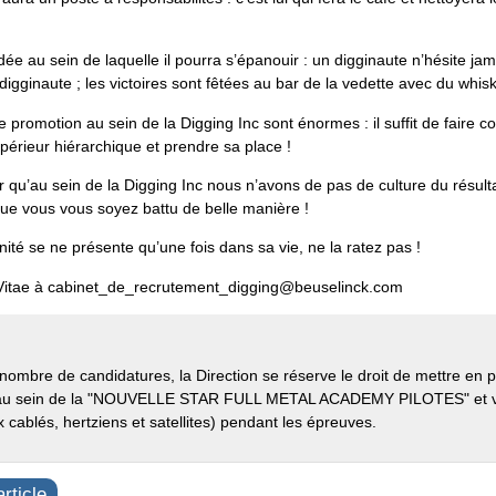
dée au sein de laquelle il pourra s’épanouir : un digginaute n’hésite ja
digginaute ; les victoires sont fêtées au bar de la vedette avec du whisk
e promotion au sein de la Digging Inc sont énormes : il suffit de fair
supérieur hiérarchique et prendre sa place !
eler qu’au sein de la Digging Inc nous n’avons de pas de culture du résul
que vous vous soyez battu de belle manière !
nité se ne présente qu’une fois dans sa vie, ne la ratez pas !
Vitae à cabinet_de_recrutement_digging@beuselinck.com
nombre de candidatures, la Direction se réserve le droit de mettre en
s au sein de la "NOUVELLE STAR FULL METAL ACADEMY PILOTES" et vo
x cablés, hertziens et satellites) pendant les épreuves.
rticle