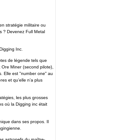
n stratégie militaire ou
es ? Devenez Full Metal
Digging Inc.
otes de légende tels que
t Ore Miner (second pilote),
ts. Elle est "number one" au
res et qu’elle n’a plus
ratégies, les plus grosses
es où la Digging inc était
mique dans ses propos. Il
iggingienne.
 les astronefs du maître-