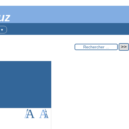
uz
t
▼