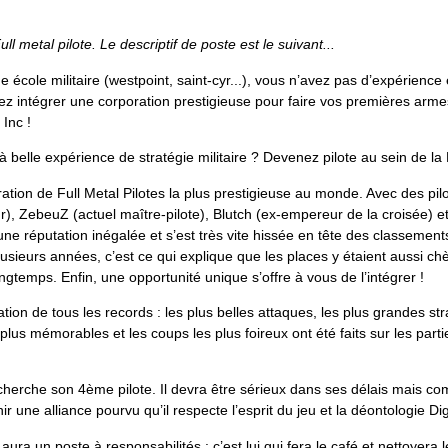
ll metal pilote. Le descriptif de poste est le suivant...
école militaire (westpoint, saint-cyr...), vous n’avez pas d’expérience e
ez intégrer une corporation prestigieuse pour faire vos premières arm
 Inc !
belle expérience de stratégie militaire ? Devenez pilote au sein de la 
ration de Full Metal Pilotes la plus prestigieuse au monde. Avec des pil
), ZebeuZ (actuel maître-pilote), Blutch (ex-empereur de la croisée) e
 une réputation inégalée et s’est très vite hissée en tête des classemen
lusieurs années, c’est ce qui explique que les places y étaient aussi chè
ongtemps. Enfin, une opportunité unique s’offre à vous de l’intégrer !
ation de tous les records : les plus belles attaques, les plus grandes st
 plus mémorables et les coups les plus foireux ont été faits sur les parti
 cherche son 4ème pilote. Il devra être sérieux dans ses délais mais co
r une alliance pourvu qu’il respecte l’esprit du jeu et la déontologie D
l aura un poste à responsabilités : c’est lui qui fera le café et nettoyera