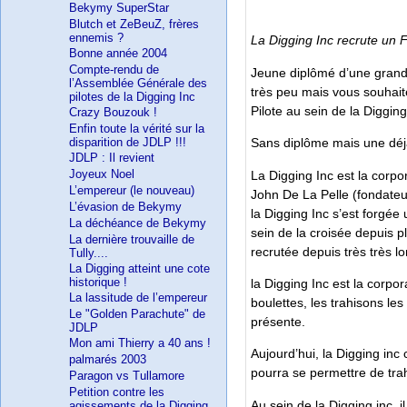
Bekymy SuperStar
Blutch et ZeBeuZ, frères
ennemis ?
La Digging Inc recrute un Fu
Bonne année 2004
Compte-rendu de
Jeune diplômé d’une grande 
l’Assemblée Générale des
très peu mais vous souhait
pilotes de la Digging Inc
Pilote au sein de la Digging
Crazy Bouzouk !
Enfin toute la vérité sur la
disparition de JDLP !!!
Sans diplôme mais une déjà 
JDLP : Il revient
Joyeux Noel
La Digging Inc est la corpo
L’empereur (le nouveau)
John De La Pelle (fondateur
L’évasion de Bekymy
la Digging Inc s’est forgée
La déchéance de Bekymy
sein de la croisée depuis p
La dernière trouvaille de
recrutée depuis très très l
Tully....
La Digging atteint une cote
historique !
la Digging Inc est la corpor
La lassitude de l’empereur
boulettes, les trahisons les
Le "Golden Parachute" de
présente.
JDLP
Mon ami Thierry a 40 ans !
Aujourd’hui, la Digging inc
palmarés 2003
pourra se permettre de trahi
Paragon vs Tullamore
Petition contre les
Au sein de la Digging inc, i
agissements de la Digging