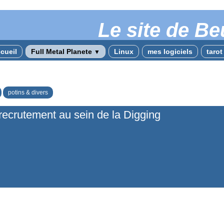
Le site de Be
cueil
Full Metal Planete
Linux
mes logiciels
taro
▼
potins & divers
recrutement au sein de la Digging