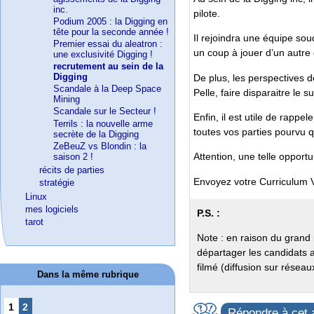
inc.
pilote.
Podium 2005 : la Digging en
tête pour la seconde année !
Il rejoindra une équipe sou
Premier essai du aleatron :
un coup à jouer d’un autre 
une exclusivité Digging !
recrutement au sein de la
Digging
De plus, les perspectives d
Scandale à la Deep Space
Pelle, faire disparaitre le 
Mining
Scandale sur le Secteur !
Enfin, il est utile de rapp
Terrils : la nouvelle arme
toutes vos parties pourvu 
secrète de la Digging
ZeBeuZ vs Blondin : la
Attention, une telle opportu
saison 2 !
récits de parties
Envoyez votre Curriculum 
stratégie
Linux
mes logiciels
P.S. :
tarot
Note : en raison du grand 
départager les candidat
filmé (diffusion sur réseau
Dans la même rubrique
1
2
Répondre à cet a