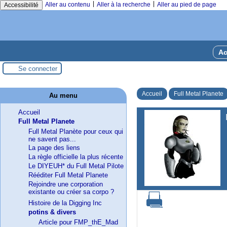
|
|
Aller au contenu
Aller à la recherche
Aller au pied de page
Accessibilité
Ac
Se connecter
Accueil
Full Metal Planete
Au menu
Accueil
Full Metal Planete
Full Metal Planète pour ceux qui
ne savent pas...
La page des liens
La règle officielle la plus récente
Le DIYEUH* du Full Metal Pilote
Rééditer Full Metal Planete
Rejoindre une corporation
existante ou créer sa corpo ?
Histoire de la Digging Inc
potins & divers
Article pour FMP_thE_Mad