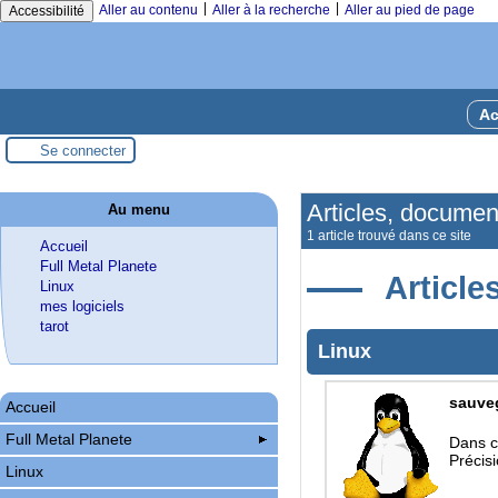
|
|
Aller au contenu
Aller à la recherche
Aller au pied de page
Accessibilité
Ac
Se connecter
Articles, documen
Au menu
1 article trouvé dans ce site
Accueil
Full Metal Planete
Article
Linux
mes logiciels
tarot
Linux
sauve
Accueil
Full Metal Planete
Dans c
Précis
Linux