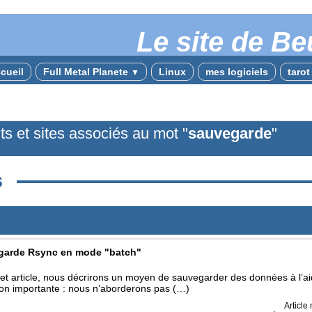
Le site de Be
cueil
Full Metal Planete
Linux
mes logiciels
taro
▼
ts et sites associés au mot "
sauvegarde
"
s
garde Rsync en mode "batch"
et article, nous décrirons un moyen de sauvegarder des données à l’aid
ion importante : nous n’aborderons pas (…)
Article