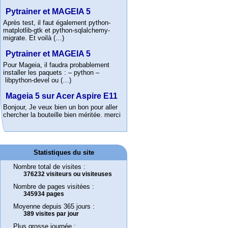
Pytrainer et MAGEIA 5
Après test, il faut également python-
matplotlib-gtk et python-sqlalchemy-
migrate. Et voilà (…)
Pytrainer et MAGEIA 5
Pour Mageia, il faudra probablement
installer les paquets : – python –
libpython-devel ou (…)
Mageia 5 sur Acer Aspire E11
Bonjour, Je veux bien un bon pour aller
chercher la bouteille bien méritée. merci
Statistiques du site
Nombre total de visites :
376232 visiteurs ou visiteuses
Nombre de pages visitées :
345934 pages
Moyenne depuis 365 jours :
389 visites par jour
Plus grosse journée :