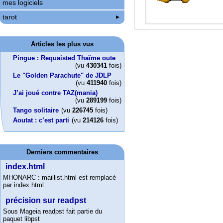
mes logiciels
tarot
Articles les plus vus
Pingue : Requaisted Thaïme oute
(vu
430341
fois)
Le "Golden Parachute" de JDLP
(vu
411940
fois)
J’ai joué contre TAZ(mania)
(vu
289199
fois)
Tango solitaire
(vu
226745
fois)
Aoutat : c’est parti
(vu
214126
fois)
Derniers commentaires
index.html
MHONARC : maillist.html est remplacé
par index.html
précision sur readpst
Sous Mageia readpst fait partie du
paquet libpst